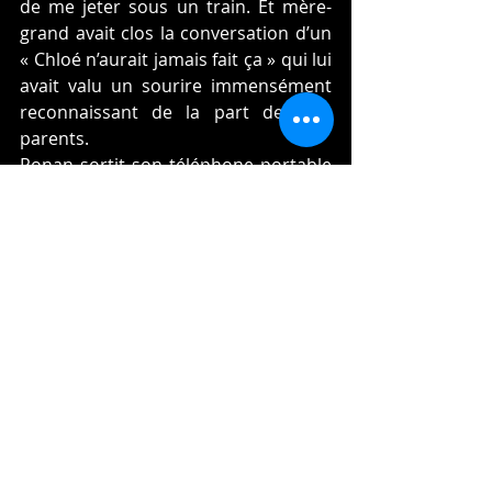
de me jeter sous un train. Et mère-
grand avait clos la conversation d’un 
« Chloé n’aurait jamais fait ça » qui lui 
avait valu un sourire immensément 
reconnaissant de la part de mes 
parents.
Ronan sortit son téléphone portable 
et fit défiler son compte Instagram 
sous mes yeux. On y découvrait un 
patchwork de petites aquarelles aux 
couleurs très contrastées, des 
paysages où tout à coup, un détail 
inattendu faisait basculer le réel vers 
la poésie.
— Et toi, tu fais quoi ? continua-t-il 
tandis que je me plongeai dans la 
contemplation d’un tableau où la 
mer virait peu à peu au rose.
— Je viens de terminer mon master 