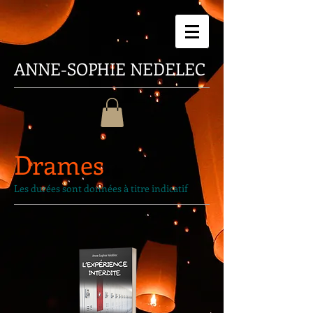
ANNE-SOPHIE
NEDELEC
Dra
mes
Les durées sont données à titre
indicatif