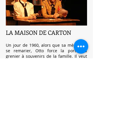
LA MAISON DE CARTON
Un jour de 1960, alors que sa mère doit
se remarier, Otto force la porte du
grenier à souvenirs de la famille. Il veut
connaître l’histoire de son père, mort le
13 avril 1945 - jour de la libération de
Vienne - dans des circonstances
mystérieuses. D’abord réticent, son
grand-oncle Werner accepte finalement
de se livrer. Il lui raconte comment la
grande Histoire a bouleversé sa famille,
tout au long de la montée puis de la
chute du nazisme... Basculant d’une
époque à
une autre, « La Maison de
carton » raconte les tourments d’une
jeunesse sacrifiée par
la guerre.