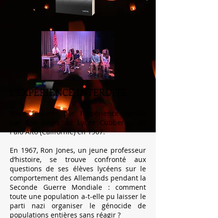
L’EXPÉRIENCE INTERDITE
Pièce inspirée par l’expérience menée
par Ron Jones au Lycée Cubberley de
Palo Alto (Californie) en 1967.
En 1967, Ron Jones, un jeune professeur
d’histoire, se trouve confronté aux
questions de ses élèves lycéens sur le
comportement d
es Allemands pendant la
Seconde Guerre Mondiale : comment
toute une population a-t-elle pu la
isser le
parti nazi organiser le génocide de
populations entières sans réagir ?