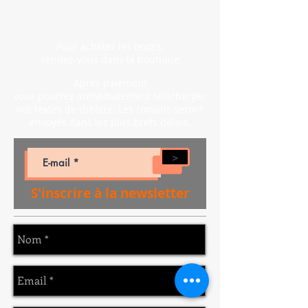
Pour acheter les textes,
rendez-vous dans la
boutique.
Après paiement
vous pourrez immédiatement télécharger
vos textes de théâtre. Les romans seront
envoyés dans les plus brefs délais.
>
S'inscrire à la newsletter