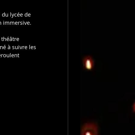
e du lycée de 
n immersive.
 théâtre 
né à suivre les 
éroulent 