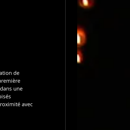
ation de 
première 
 dans une 
oisés 
proximité avec 