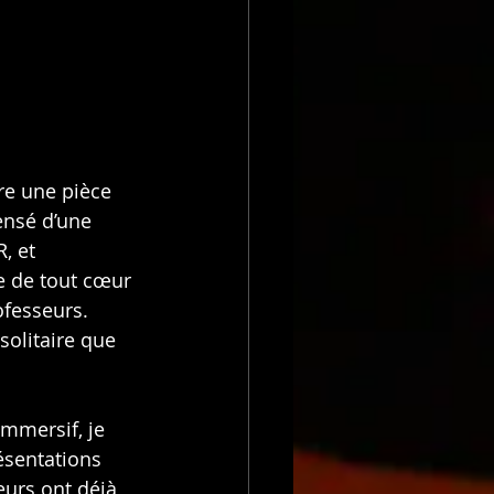
re une pièce 
ensé d’une 
, et 
e de tout cœur 
ofesseurs. 
solitaire que 
immersif, je 
ésentations 
eurs ont déjà 