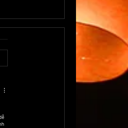
erche de couverture
 nouveau recueil de
chs
dễ 
nh 