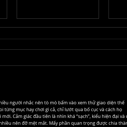
La Grande Comédie du sport :
Rech
quand le théâtre entre en
pour
compétition
sket
hiều người nhắc nên tò mò bấm vào xem thử giao diện thế 
i từng mục hay chơi gì cả, chỉ lướt qua bố cục và cách họ 
 mới. Cảm giác đầu tiên là nhìn khá “sạch”, kiểu hiện đại và 
 nhiều nên đỡ mệt mắt. Mấy phần quan trọng được chia thà