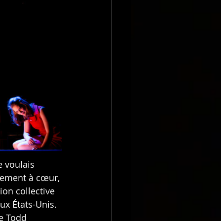
e voulais 
èrement à cœur, 
on collective 
ux États-Unis. 
e Todd 