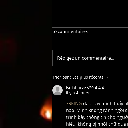
10 commentaires
Rédigez un commentaire...
« Mais madame, je ne vais pas
Trier par :
Les plus récents
y arriver… »
lydiaharve.y50.4.4.4
il y a 4 jours
79KING
 dạo này mình thấy n
nào. Mình không rảnh ngồi so
trình bày thông tin cho người
hiểu, không bị nhồi chữ quá