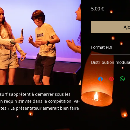
Prix
5,00 €
Aj
Format PDF
Pour toute exploita
Distribution modul
merci de contacter 
urf s’apprêtent à démarrer sous les
 requin s’invite dans la compétition. Va-
ètes ? Le présentateur aimerait bien faire