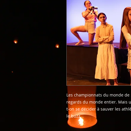
Les championnats du monde de s
regards du monde entier. Mais un
t-on se décider à sauver les athl
le buzz…