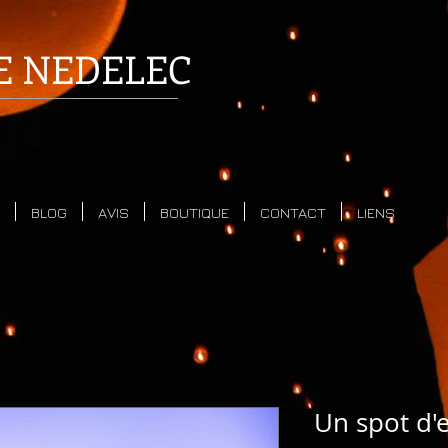
E
NEDELEC
BLOG
AVIS
BOUTIQUE
CONTACT
LIENS
Un spot d'