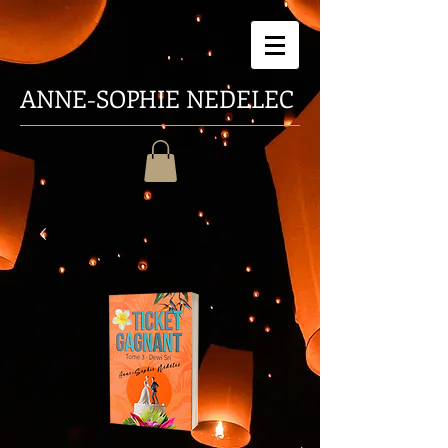
ANNE-SOPHIE
NEDELEC