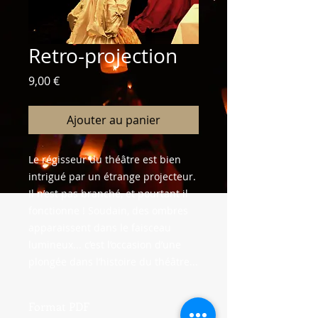
Retro-projection
Prix
9,00 €
Ajouter au panier
Le régisseur du théâtre est bien
intrigué par un étrange projecteur.
Il n’est pas branché, et pourtant il
fonctionne ! Soudain, des ombres
apparaissent dans le faisceau
lumineux... c’est l’occasion d’une
plongée dans l’histoire du théâtre...
Format PDF