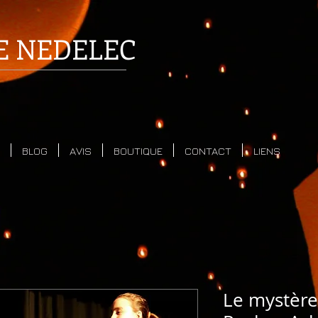
E
NEDELEC
BLOG
AVIS
BOUTIQUE
CONTACT
LIENS
Le mystère