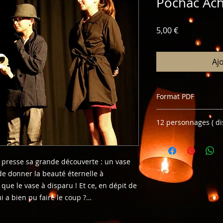
Pochac Ac
Prix
5,00 €
Aj
Format PDF
pour toute exploita
12 personnages ( di
merci de contacter 
durée 10 minutes
a presse sa grande découverte : un vase
de donner la beauté éternelle à
que le vase à disparu ! Et ce, en dépit de
ui a bien pu faire le coup ?…