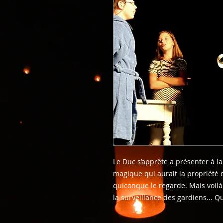
Le Duc s’apprête a présenter à l
magique qui aurait la propriété 
quiconque le regarde. Mais voilà 
la surveillance des gardiens... Q