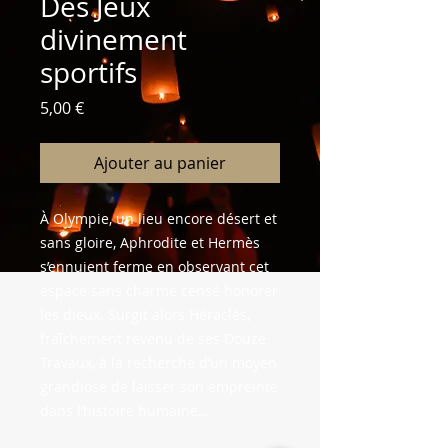
Des Jeux
divinement
sportifs
Prix
5,00 €
Ajouter au panier
À Olympie, un lieu encore désert et
sans gloire, Aphrodite et Hermès
s’ennuient ferme en observant cet
espace sans charme censé honorer
les dieux. Surgit alors Héraclès,
fraîchement revenu de ses Douze
Travaux, à la recherche d’un moyen
grandiose de laisser son empreinte
dans l’histoire humaine…