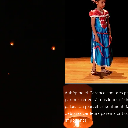
Aubépine et Garance sont des pet
parents cèdent à tous leurs désirs
palais. Un jour, elles s’enfuient.
déboires car leurs parents ont o
important !