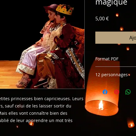
magique
Prix
5,00 €
Aj
Format PDF
pour toute exploita
12 personnages
merci de contacter 
distribution modula
ites princesses bien capricieuses. Leurs
, sauf celui de les laisser sortir du
 Mais elles vont connaître bien des
ublié de leur apprendre un mot très