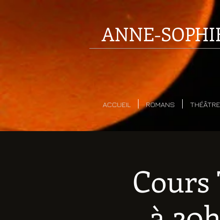
ANNE-SOPHI
ACCUEIL
ROMANS
THÉÂTRE
Cours 
à 20h