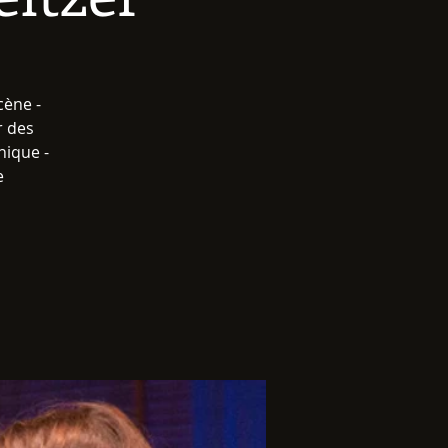
cène -
r des
nique -
e