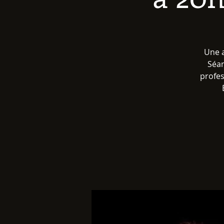
Une a
Séan
profes