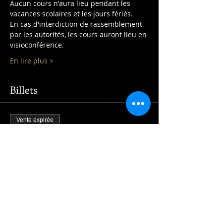
Aucun cours n'aura lieu pendant les 
vacances scolaires et les jours fériés.
En cas d'interdiction de rassemblement 
par les autorités, les cours auront lieu en 
visioconférence.
En lire plus >
Billets
Vente expirée
Type de billet
Cours CP/CE1
Prix
325,00 €