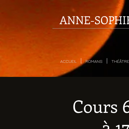
ANNE-SOPHI
ACCUEIL
ROMANS
THÉÂTRE
Cours 6
à 1