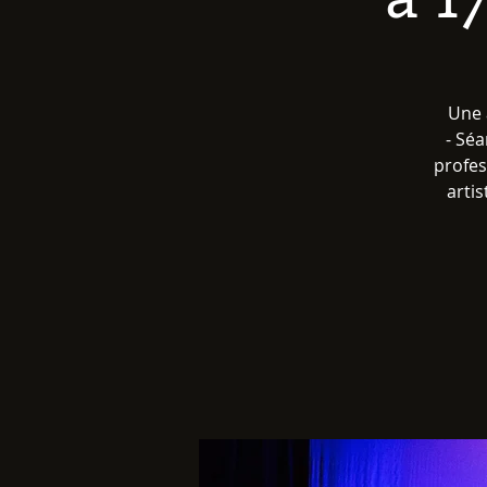
Une 
- Séa
profes
artis