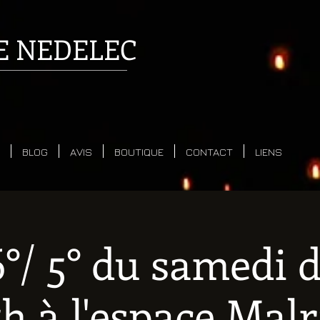
E
NEDELEC
BLOG
AVIS
BOUTIQUE
CONTACT
LIENS
°/ 5° du samedi 
7h à l'espace Mal