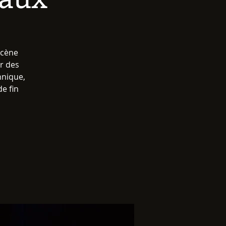
scène
ar des
hnique,
de fin