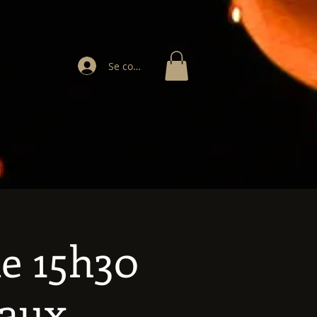
Se connecter
de 15h30
raux