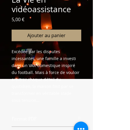
vidéoassistance
Prix
5,00 €
Ajouter au panier
Excédée par les disputes
incessantes, une famille a investi
dans un VAR domestique inspiré
du football. Mais à force de vouloir
arbitrer chaque détail du
quotidien, la maison finit par se
transformer en véritable stade
sous tension…
Format PDF
Pour toute exploitation scénique de