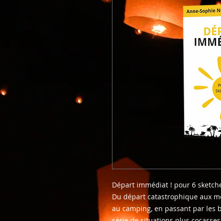
Départ immédiat !
pour 6 sketch
Du départ catastrophique aux m
au camping, en passant par les 
série de situations plus cocasses