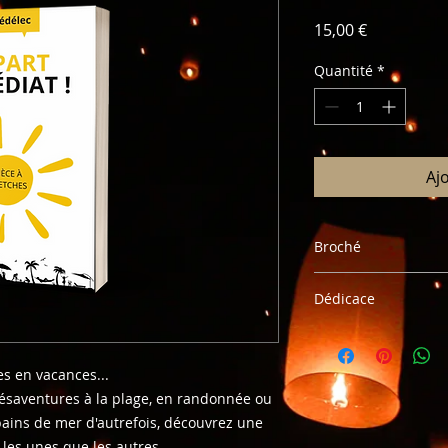
Prix
15,00 €
Quantité
*
Aj
Broché
Pour toute exploita
Dédicace
merci de contacter 
Pour une dédicace, 
souhaitez
es en vacances...
ésaventures à la plage, en randonnée ou
bains de mer d'autrefois, découvrez une
 les unes que les autres...