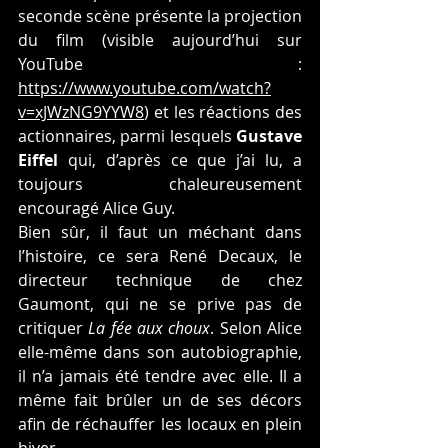
seconde scène présente la projection 
du film (visible aujourd’hui sur 
YouTube : 
https://www.youtube.com/watch?
v=xJWzNG9YYW8
) et les réactions des 
actionnaires, parmi lesquels 
Gustave 
Eiffel
 qui, d’après ce que j’ai lu, a 
toujours chaleureusement 
encouragé Alice Guy.
Bien sûr, il faut un méchant dans 
l’histoire, ce sera René Decaux, le 
directeur technique de chez 
Gaumont, qui ne se prive pas de 
critiquer 
La fée aux choux
. Selon Alice 
elle-même dans son autobiographie, 
il n’a jamais été tendre avec elle. Il a 
même fait brûler un de ses décors 
afin de réchauffer les locaux en plein 
hiver.